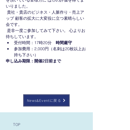
を頂いている皆様方に は◎の評価を得てま
いりました。
 貴社・貴店のビジネス・人脈作り・売上ア
ップ 顧客の拡大に大変役に立つ素晴らしい
会です。
 是非一度ご参加してみて下さい。 心よりお
待ちしています。
受付時間：17時20分　
時間厳守
参加費用：2,000円（名刺は20枚以上お
持ち下さい）
申し込み期限：開催2日前まで
News&Eventに戻る
TOP