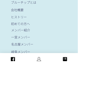
ブルーチップとは
会社概要
ヒストリー
初めての方へ
メンバー紹介
一宮メンバー
名古屋メンバー
岐阜メンバー
大阪メンバー
岡崎メンバー
​顧問紹介
News&Evennts
フォトギャラリー
お問い合わせ
​個人情報保護方針