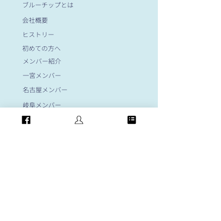
ブルーチップとは
会社概要
ヒストリー
初めての方へ
メンバー紹介
一宮メンバー
名古屋メンバー
岐阜メンバー
大阪メンバー
岡崎メンバー
​顧問紹介
News&Evennts
フォトギャラリー
お問い合わせ
​個人情報保護方針