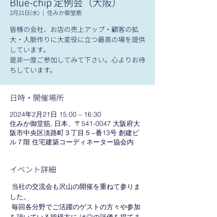
Blue-chip 定例会（大阪）
2月21日(水)
  |  
住みか御堂筋
皆様の会社、お店の売上アップ・顧客の拡
大・人脈作りに大変役に立つ最高の場を提供
しています。
是非一度ご参加してみて下さい。心よりお待
ちしています。
日時・開催場所
2024年2月21日 15:00 – 16:30
住みか御堂筋, 日本、〒541-0047 大阪府大
阪市中央区淡路町３丁目５−番13号 創建ビ
ル７階 住宅建築コーディネーター協会内
イベント詳細
 当社の交流会も沢山の開催を重ねて参りま
した。
 毎回各分野でご活躍のゲストの方々や参加