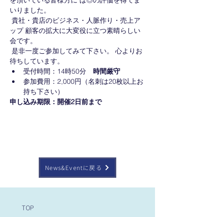
を頂いている皆様方に は◎の評価を得てま
いりました。
 貴社・貴店のビジネス・人脈作り・売上ア
ップ 顧客の拡大に大変役に立つ素晴らしい
会です。
 是非一度ご参加してみて下さい。 心よりお
待ちしています。
受付時間：14時50分　
時間厳守
参加費用：2,000円（名刺は20枚以上お
持ち下さい）
申し込み期限：開催2日前まで
News&Eventに戻る
TOP