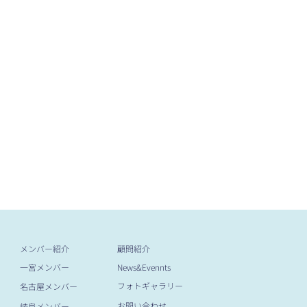
メンバー紹介
​顧問紹介
一宮メンバー
News&Evennts
フォトギャラリー
名古屋メンバー
お問い合わせ
岐阜メンバー