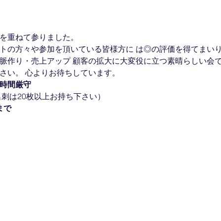
催を重ねて参りました。
ストの方々や参加を頂いている皆様方に は◎の評価を得てまい
人脈作り・売上アップ 顧客の拡大に大変役に立つ素晴らしい会
さい。 心よりお待ちしています。
時間厳守
（名刺は20枚以上お持ち下さい）
まで