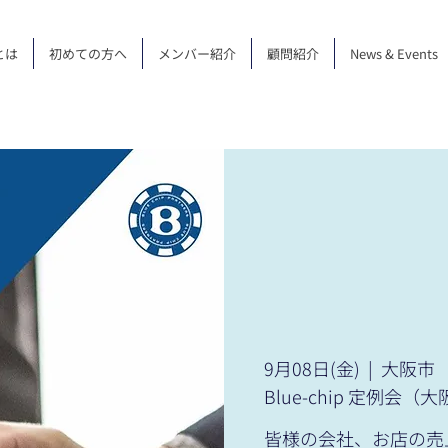
とは
初めての方へ
メンバー紹介
顧問紹介
News & Events
9月08日(金)
  |  
大阪市
Blue-chip 定例会（
皆様の会社、お店の売