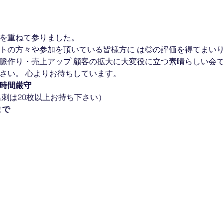
催を重ねて参りました。
ストの方々や参加を頂いている皆様方に は◎の評価を得てまい
人脈作り・売上アップ 顧客の拡大に大変役に立つ素晴らしい会
さい。 心よりお待ちしています。
時間厳守
（名刺は20枚以上お持ち下さい）
まで