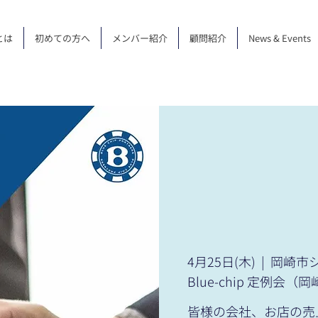
とは
初めての方へ
メンバー紹介
顧問紹介
News & Events
4月25日(木)
  |  
岡崎市シ
Blue-chip 定例会（
皆様の会社、お店の売