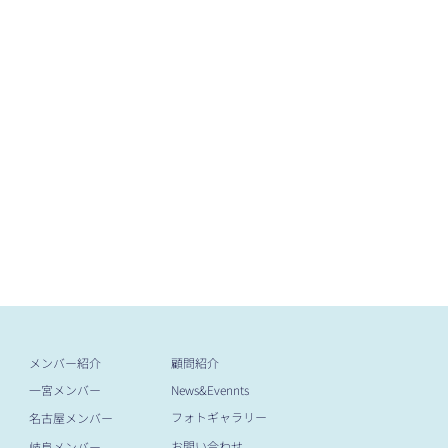
メンバー紹介
​顧問紹介
一宮メンバー
News&Evennts
フォトギャラリー
名古屋メンバー
お問い合わせ
岐阜メンバー