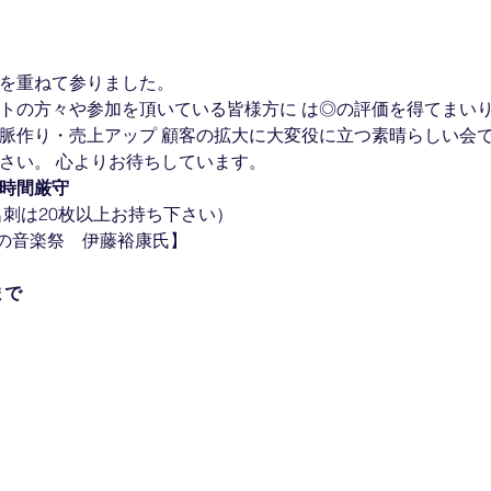
催を重ねて参りました。
ストの方々や参加を頂いている皆様方に は◎の評価を得てまい
人脈作り・売上アップ 顧客の拡大に大変役に立つ素晴らしい会
さい。 心よりお待ちしています。
時間厳守
（名刺は20枚以上お持ち下さい）
の音楽祭　伊藤裕康氏】
まで