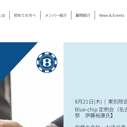
とは
初めての方へ
メンバー紹介
顧問紹介
News & Events
8月21日(木)
  |  
東別院
Blue-chip 定例
祭 伊藤裕康氏】