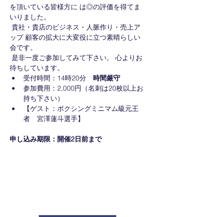
を頂いている皆様方に は◎の評価を得てま
いりました。
 貴社・貴店のビジネス・人脈作り・売上ア
ップ 顧客の拡大に大変役に立つ素晴らしい
会です。
 是非一度ご参加してみて下さい。 心よりお
待ちしています。
受付時間：14時20分　
時間厳守
参加費用：2,000円（名刺は20枚以上お
持ち下さい）
【ゲスト：ボクシングミニマム級元王
者　宮澤蓮斗選手】
申し込み期限：開催2日前まで