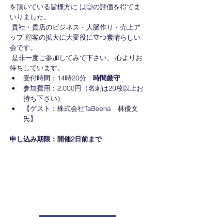
を頂いている皆様方に は◎の評価を得てま
いりました。
 貴社・貴店のビジネス・人脈作り・売上ア
ップ 顧客の拡大に大変役に立つ素晴らしい
会です。
 是非一度ご参加してみて下さい。 心よりお
待ちしています。
受付時間：14時20分　
時間厳守
参加費用：2,000円（名刺は20枚以上お
持ち下さい）
【ゲスト：株式会社TaBeena　林優文
氏】
申し込み期限：開催2日前まで