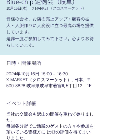
Blue-chip 定例会（岐阜）
10月16日(水)
  |  
X MARKET（クロスマーケット）
皆様の会社、お店の売上アップ・顧客の拡
大・人脈作りに大変役に立つ最高の場を提供
しています。
是非一度ご参加してみて下さい。心よりお待
ちしています。
日時・開催場所
2024年10月16日 15:00 – 16:30
X MARKET（クロスマーケット）, 日本、〒
500-8828 岐阜県岐阜市若宮町5丁目12 1F
イベント詳細
当社の交流会も沢山の開催を重ねて参りまし
た。
毎回各分野でご活躍のゲストの方々や参加を
頂いている皆様方に は◎の評価を得てまい
りました。