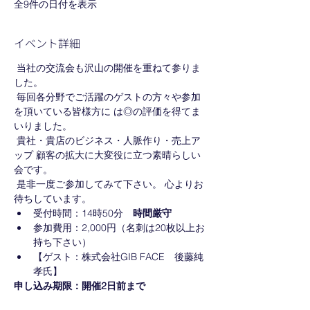
全9件の日付を表示
イベント詳細
 当社の交流会も沢山の開催を重ねて参りま
した。
 毎回各分野でご活躍のゲストの方々や参加
を頂いている皆様方に は◎の評価を得てま
いりました。
 貴社・貴店のビジネス・人脈作り・売上ア
ップ 顧客の拡大に大変役に立つ素晴らしい
会です。
 是非一度ご参加してみて下さい。 心よりお
待ちしています。
受付時間：14時50分　
時間厳守
参加費用：2,000円（名刺は20枚以上お
持ち下さい）
【ゲスト：株式会社GIB FACE　後藤純
孝氏】
申し込み期限：開催2日前まで