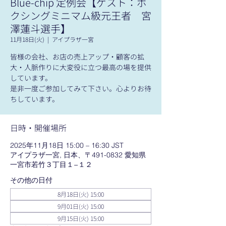
Blue-chip 定例会【ゲスト：ボ
クシングミニマム級元王者 宮
澤蓮斗選手】
11月18日(火)
  |  
アイプラザ一宮
皆様の会社、お店の売上アップ・顧客の拡
大・人脈作りに大変役に立つ最高の場を提供
しています。
是非一度ご参加してみて下さい。心よりお待
ちしています。
日時・開催場所
2025年11月18日 15:00 – 16:30 JST
アイプラザ一宮, 日本、〒491-0832 愛知県
一宮市若竹３丁目１−１２
その他の日付
8月18日(火) 15:00
9月01日(火) 15:00
9月15日(火) 15:00