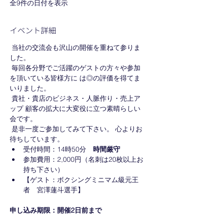
全9件の日付を表示
イベント詳細
 当社の交流会も沢山の開催を重ねて参りま
した。
 毎回各分野でご活躍のゲストの方々や参加
を頂いている皆様方に は◎の評価を得てま
いりました。
 貴社・貴店のビジネス・人脈作り・売上ア
ップ 顧客の拡大に大変役に立つ素晴らしい
会です。
 是非一度ご参加してみて下さい。 心よりお
待ちしています。
受付時間：14時50分　
時間厳守
参加費用：2,000円（名刺は20枚以上お
持ち下さい）
【ゲスト：ボクシングミニマム級元王
者　宮澤蓮斗選手】
申し込み期限：開催2日前まで