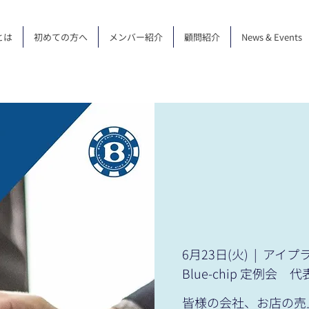
とは
初めての方へ
メンバー紹介
顧問紹介
News & Events
6月23日(火)
  |  
アイプ
Blue-chip 定例会 代
皆様の会社、お店の売