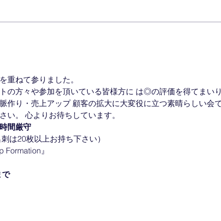
催を重ねて参りました。
ストの方々や参加を頂いている皆様方に は◎の評価を得てまい
人脈作り・売上アップ 顧客の拡大に大変役に立つ素晴らしい会
さい。 心よりお待ちしています。
時間厳守
（名刺は20枚以上お持ち下さい）
ormation』
まで