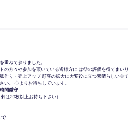
催を重ねて参りました。
ストの方々や参加を頂いている皆様方に は◎の評価を得てまい
人脈作り・売上アップ 顧客の拡大に大変役に立つ素晴らしい会
さい。 心よりお待ちしています。
時間厳守
（名刺は20枚以上お持ち下さい）
まで