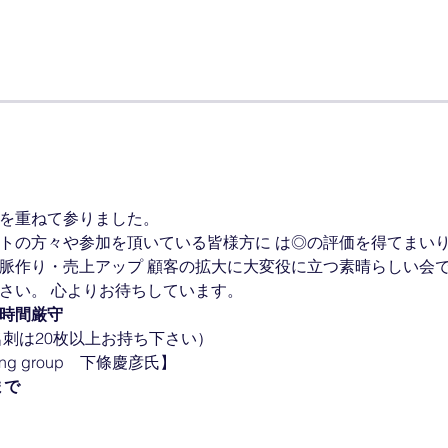
催を重ねて参りました。
ストの方々や参加を頂いている皆様方に は◎の評価を得てまい
人脈作り・売上アップ 顧客の拡大に大変役に立つ素晴らしい会
さい。 心よりお待ちしています。
時間厳守
（名刺は20枚以上お持ち下さい）
ng group　下條慶彦氏】
まで