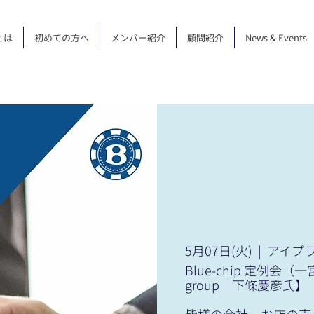
とは
初めての方へ
メンバー紹介
顧問紹介
News & Events
5月07日(火)
  |  
アイプ
Blue-chip 定例会（
group 下條慶彦氏】